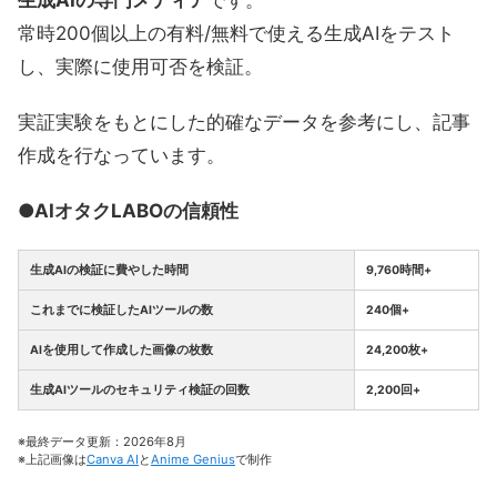
生成AIの専門メディア
です。
常時200個以上の有料/無料で使える生成AIをテスト
し、実際に使用可否を検証。
実証実験をもとにした的確なデータを参考にし、記事
作成を行なっています。
●AIオタクLABOの信頼性
生成AIの検証に費やした時間
9,760時間+
これまでに検証したAIツールの数
240個+
AIを使用して作成した画像の枚数
24,200枚+
生成AIツールのセキュリティ検証の回数
2,200回+
※最終データ更新：2026年8月
※上記画像は
Canva AI
と
Anime Genius
で制作