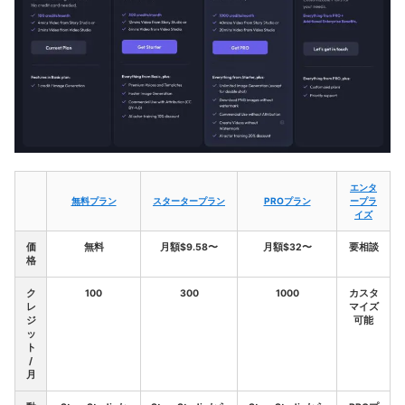
エンタ
無料プラン
スタータープラン
PROプラン
ープラ
イズ
価
無料
月額$9.58〜
月額$32〜
要相談
格
ク
100
300
1000
カスタ
レ
マイズ
ジ
可能
ッ
ト
/
月