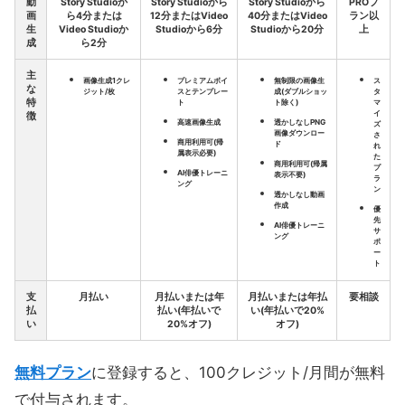
動
Story Studioか
Story Studioから
Story Studioから
PROプ
画
ら4分または
12分またはVideo
40分またはVideo
ラン以
生
Video Studioか
Studioから6分
Studioから20分
上
成
ら2分
主
画像生成1クレ
プレミアムボイ
無制限の画像生
ス
な
ジット/枚
スとテンプレー
成(ダブルショッ
タ
特
ト
ト除く)
マ
イ
徴
高速画像生成
透かしなしPNG
ズ
画像ダウンロー
さ
商用利用可(帰
ド
れ
属表示必要)
た
商用利用可(帰属
プ
AI俳優トレーニ
表示不要)
ラ
ング
ン
透かしなし動画
作成
優
先
AI俳優トレーニ
サ
ング
ポ
ー
ト
支
月払い
月払いまたは年
月払いまたは年払
要相談
払
払い(年払いで
い(年払いで20%
い
20%オフ)
オフ)
無料プラン
に登録すると、100クレジット/月間が無料
で付与されます。