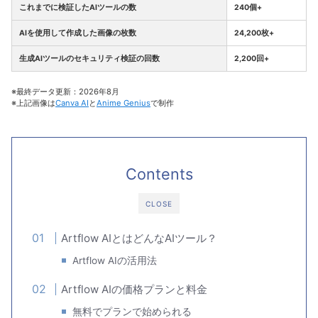
これまでに検証したAIツールの数
240個+
AIを使用して作成した画像の枚数
24,200枚+
生成AIツールのセキュリティ検証の回数
2,200回+
※最終データ更新：2026年8月
※上記画像は
Canva AI
と
Anime Genius
で制作
Contents
CLOSE
Artflow AIとはどんなAIツール？
Artflow AIの活用法
Artflow AIの価格プランと料金
無料でプランで始められる