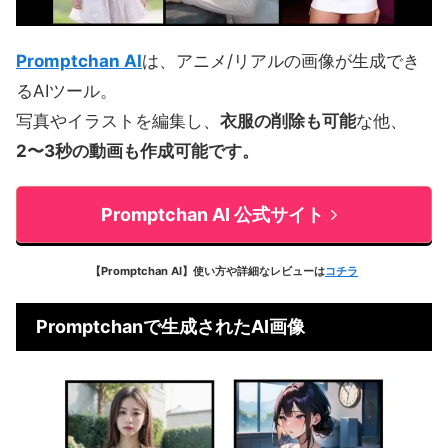
Promptchan AI
は、アニメ/リアルの画像が生成でき
るAIツール。
写真やイラストを編集し、
衣服の削除も可能
な他、
2〜3秒の動画も作成可能です。
Promptchan AI 公式サイト
【Promptchan AI】使い方や詳細なレビューは
コチラ
Promptchanで生成されたAI画像